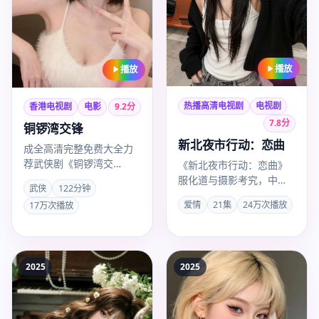
播放
播放
热播高清电视剧
电视剧
香港电视剧
电影
9.2
分
7.8
分
铜锣湾交锋
新北夜市行动：恋曲
成全高清完整免费大全力
荐武侠剧《铜锣湾交
《新北夜市行动：恋曲》
锋》，任达华演技出彩，
服化道与摄影考究，中国
武侠
122分钟
许鞍华叙事沉稳，2025年
台湾热推电视剧，钮承泽
爱情
21集
24万次播放
17万次播放
10月1…
作品，林柏宏、郭雪芙主
演，20…
2025
2025