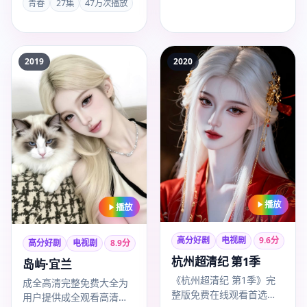
宁，…
青春
27集
47万次播放
易烊千玺、王刚。成全高
清…
2019
2020
播放
播放
高分好剧
电视剧
9.6
分
高分好剧
电视剧
8.9
分
杭州超清纪 第1季
岛屿·宜兰
《杭州超清纪 第1季》完
成全高清完整免费大全为
整版免费在线观看首选成
用户提供成全观看高清完