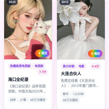
2025
2012
播放
播放
热播高清电视剧
电视剧
高分好剧
电影
9.4
分
7.7
分
大连合伙人
海口全纪录
免费在线看《大连合伙
人》：2012年厦门都市电
《海口全纪录》战争氛围
影，黄健中作品，主演易
浓郁，中国大陆2025年度
都市
122分钟
烊千玺、白敬亭、张译，
热推，导演傅东育，主演
战争
27集
48万次播放
48万次播放
201…
辛芷蕾，2025年8月19…