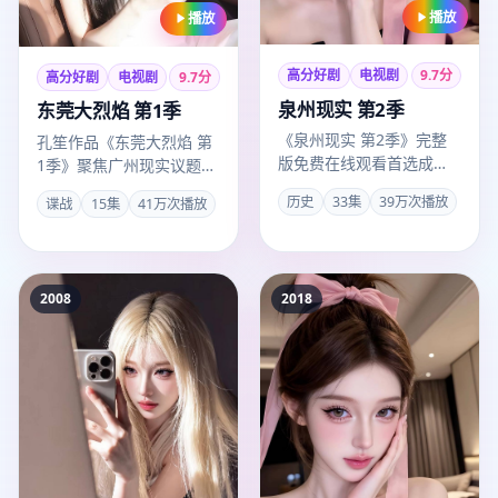
播放
播放
高分好剧
电视剧
9.7
分
高分好剧
电视剧
9.7
分
泉州现实 第2季
东莞大烈焰 第1季
《泉州现实 第2季》完整
孔笙作品《东莞大烈焰 第
版免费在线观看首选成全
1季》聚焦广州现实议题，
观看高清完整免费大全超
谍战外壳下人物弧光完
历史
33集
39万次播放
谍战
15集
41万次播放
清通道，2021年重庆出品
整，肖战表演广受好评，
历…
201…
2008
2018