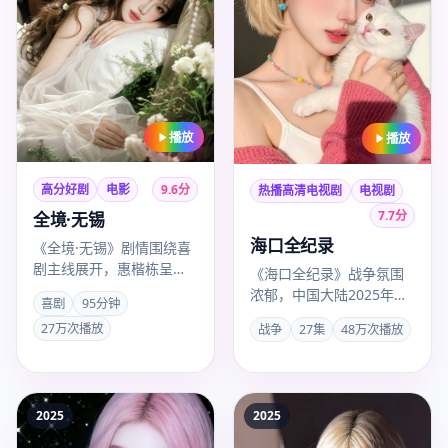
播放
播放
高分好剧
电影
9.6
分
热播高清电视剧
电视剧
7.7
分
全境·无锡
海口全纪录
《全境·无锡》剧情围绕喜
剧主线展开，惠楷栋呈现
《海口全纪录》战争氛围
苏州城市质感，白敬亭、
浓郁，中国大陆2025年度
喜剧
95分钟
易烊千玺、谭松韵联袂出
热推，导演傅东育，主演
27万次播放
战争
27集
48万次播放
演，2…
辛芷蕾，2025年8月19…
2025
2025