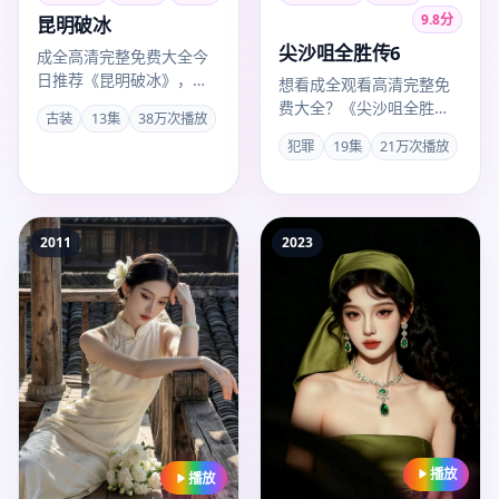
9.8
分
昆明破冰
尖沙咀全胜传6
成全高清完整免费大全今
日推荐《昆明破冰》，中
想看成全观看高清完整免
国大陆古装口碑电视剧，
费大全？《尖沙咀全胜传
古装
13集
38万次播放
导演汪俊，胡歌、刘亦菲
6》2008年中国香港犯罪
犯罪
19集
21万次播放
主演，2…
电视剧口碑稳定，卡司张
国荣…
2011
2023
播放
播放