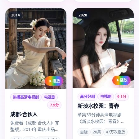
2014
2020
播放
播放
高分好剧
电视剧
9.1
分
热播高清电视剧
电视剧
7.9
分
新淡水校园：青春
成都·合伙人
单集39分钟高清电视剧
《新淡水校园：青春》
免费看《成都·合伙人》完
2020年12月15日首播，基
整版，2014年重庆出品，
悬疑
20集
47万次播放
隆悬疑题材，导演瞿友
导演刘家成，卡司成毅、