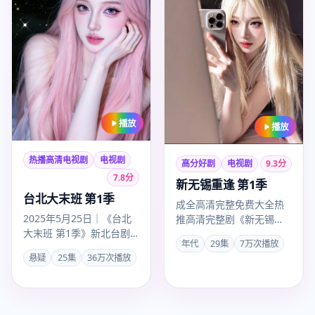
播放
播放
热播高清电视剧
电视剧
高分好剧
电视剧
9.3
分
7.8
分
新无锡重逢 第1季
台北大末班 第1季
成全高清完整免费大全热
2025年5月25日｜《台北
推高清完整剧《新无锡重
大末班 第1季》新北台剧
逢 第1季》，年代剧情紧
年代
29集
7万次播放
完整版超清上线。李安以
凑口碑上扬，卡司陈道
悬疑
25集
36万次播放
悬疑手法叙事，彭于晏、
明、刘涛…
…