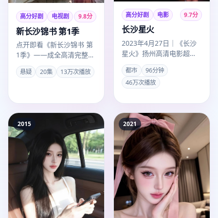
高分好剧
电影
9.7
分
高分好剧
电视剧
9.8
分
长沙星火
新长沙锦书 第1季
2023年4月27日｜《长沙
点开即看《新长沙锦书 第
星火》扬州高清电影超清
1季》——成全高清完整免
上线。赵冬苓以都市手法
费大全为成全观看高清完
都市
96分钟
悬疑
20集
13万次播放
叙事，任嘉伦、赵丽颖演
整免费大全用户精选的悬
46万次播放
技…
疑谍…
2015
2021