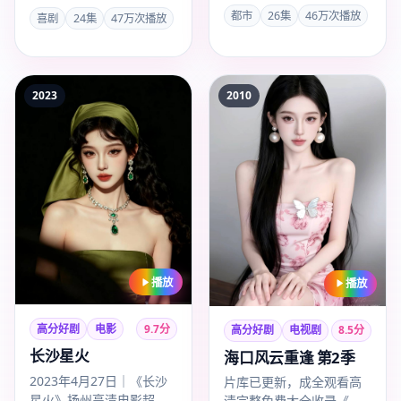
全观看高清完整免费大全
整免费大全一站追剧，
都市
26集
46万次播放
喜剧
24集
47万次播放
超清通道，2020年南京出
《岛屿·宜兰》喜剧类型完
品…
整版已收…
2023
2010
播放
播放
高分好剧
电影
9.7
分
高分好剧
电视剧
8.5
分
长沙星火
海口风云重逢 第2季
2023年4月27日｜《长沙
片库已更新，成全观看高
星火》扬州高清电影超清
清完整免费大全收录《海