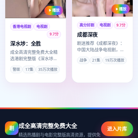
播放
播放
高分好剧
电视剧
9.7
分
香港电视剧
电视剧
成都深夜
9.7
分
深水埗：全胜
剧迷推荐《成都深夜》：
中国大陆战争电视剧，
成全高清完整免费大全精
2018年洛阳出品，2018年
选港剧完整版《深水埗：
战争
21集
19万次播放
6月6日收录成全观看高
全胜》，2008年3月1日正
清…
警匪
17集
35万次播放
式收录。导演王家卫，主
演…
成全高清完整免费大全
剧
进入片库
精选热播剧与电影完整版高清资源，提供免