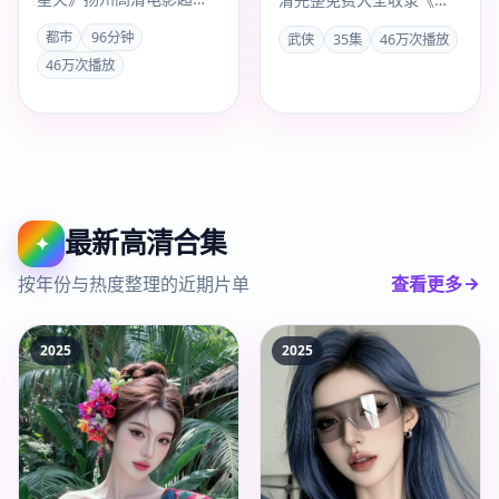
上线。赵冬苓以都市手法
口风云重逢 第2季》，中
都市
96分钟
武侠
35集
46万次播放
叙事，任嘉伦、赵丽颖演
国大陆武侠高清完整剧，
46万次播放
技…
201…
最新高清合集
✦
按年份与热度整理的近期片单
查看更多
2025
2025