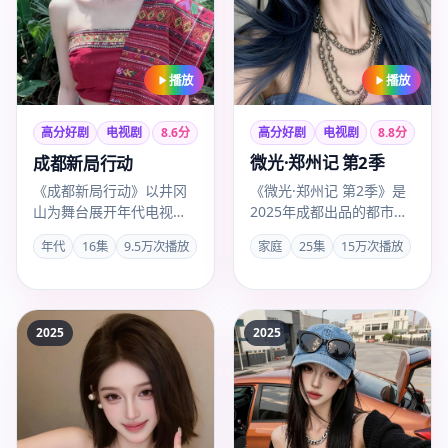
播放
播放
高分好剧
电视剧
8.8
分
高分好剧
电视剧
8.6
分
微光·郑州记 第2季
成都新局行动
《微光·郑州记 第2季》是
《成都新局行动》以井冈
2025年成都出品的都市情
山为舞台展开年代电视剧
感剧，惠楷栋以家庭题材
叙事，胡玫镜头沉稳，
家庭
25集
15万次播放
年代
16集
9.5万次播放
打造45分钟级叙事张力…
2025年12月3日起成全观
看高…
2025
2025